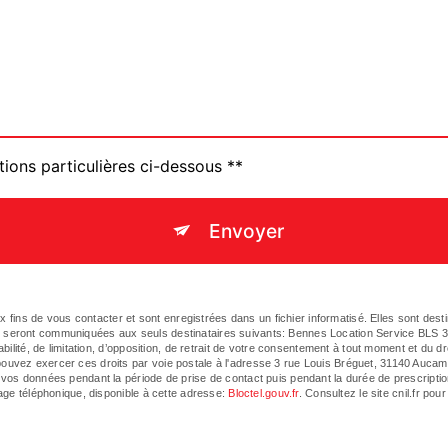
tions particulières ci-dessous **
Envoyer
ins de vous contacter et sont enregistrées dans un fichier informatisé. Elles sont des
s seront communiquées aux seuls destinataires suivants: Bennes Location Service BLS 3
bilité, de limitation, d’opposition, de retrait de votre consentement à tout moment et du dr
ouvez exercer ces droits par voie postale à l'adresse 3 rue Louis Bréguet, 31140 Aucamvi
 vos données pendant la période de prise de contact puis pendant la durée de prescriptio
hage téléphonique, disponible à cette adresse:
Bloctel.gouv.fr
. Consultez le site cnil.fr pou