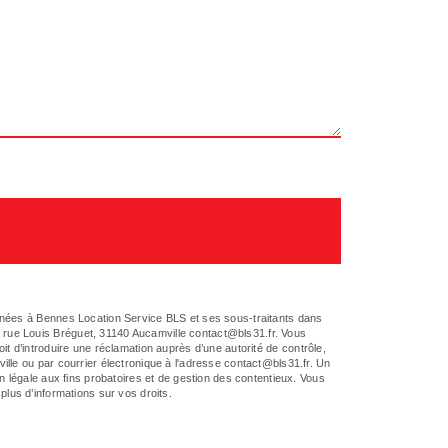
tinées à Bennes Location Service BLS et ses sous-traitants dans
 rue Louis Bréguet, 31140 Aucamville contact@bls31.fr. Vous
oit d’introduire une réclamation auprès d’une autorité de contrôle,
lle ou par courrier électronique à l'adresse contact@bls31.fr. Un
n légale aux fins probatoires et de gestion des contentieux. Vous
r plus d’informations sur vos droits.