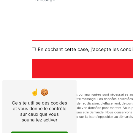
En cochant cette case, j'accepte les condi
** Les données personnelles communiquées sont nécessaires aux f
le seul but de répondre à votre message. Les données collectée
Ce site utilise des cookies
disposez de droits d’accès, de rectification, d’effacement, de porta
et vous donne le contrôle
ainsi que d’organiser le sort de vos données post-mortem. Vous p
justificatif d'identité pourra vous être demandé. Nous conservons
sur ceux que vous
avez le droit de vous inscrire sur la liste d'opposition au démarc
souhaitez activer