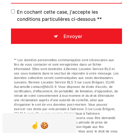
En cochant cette case, j'accepte les
conditions particulières ci-dessous **
Envoyer
** Les données personnelles communiquées sont nécessaires aux
fins de vous contacter et sont enregistrées dans un fichier
informatisé. Elles sont destinées à Bennes Location Service BLS et
ses sous-traitants dans le seul but de répondre à votre message. Les
données collectées seront communiquées aux seuls destinataires
suivants: Bennes Location Service BLS 3 rue Louis Bréguet, 31140
Aucamville contact@bls31.fr. Vous disposez de droits d’accès, de
rectification, d’effacement, de portabilité, de limitation, d’opposition, de
retrait de votre consentement à tout moment et du droit d’introduire
une réclamation auprès d’une autorité de contrôle, ainsi que
d’organiser le sort de vos données post-mortem. Vous pouvez
exercer ces droits par voie postale à l'adresse 3 rue Louis Bréguet,
31140 Aucamville ou par courrier électronique à l'adresse
contact@bls31.fr. Un justificatif d'identité pourra vous être demandé.
Nous conservons vos données pendant la période de prise de
contact puis pendant la durée de prescription légale aux fins
probatoires et de gestion des contentieux. Vous avez le droit de vous