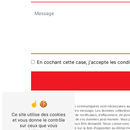
En cochant cette case, j'accepte les condi
** Les données personnelles communiquées sont nécessaires aux f
le seul but de répondre à votre message. Les données collectée
Ce site utilise des cookies
disposez de droits d’accès, de rectification, d’effacement, de porta
et vous donne le contrôle
ainsi que d’organiser le sort de vos données post-mortem. Vous p
justificatif d'identité pourra vous être demandé. Nous conservons
sur ceux que vous
avez le droit de vous inscrire sur la liste d'opposition au démarc