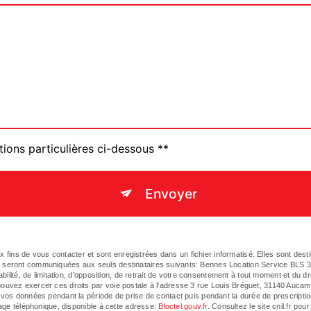
tions particulières ci-dessous **
Envoyer
ins de vous contacter et sont enregistrées dans un fichier informatisé. Elles sont des
s seront communiquées aux seuls destinataires suivants: Bennes Location Service BLS 3
bilité, de limitation, d’opposition, de retrait de votre consentement à tout moment et du dr
ouvez exercer ces droits par voie postale à l'adresse 3 rue Louis Bréguet, 31140 Aucamvi
 vos données pendant la période de prise de contact puis pendant la durée de prescriptio
hage téléphonique, disponible à cette adresse:
Bloctel.gouv.fr
. Consultez le site cnil.fr pou