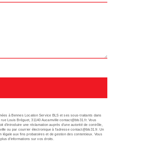
tinées à Bennes Location Service BLS et ses sous-traitants dans
 rue Louis Bréguet, 31140 Aucamville contact@bls31.fr. Vous
oit d’introduire une réclamation auprès d’une autorité de contrôle,
lle ou par courrier électronique à l'adresse contact@bls31.fr. Un
n légale aux fins probatoires et de gestion des contentieux. Vous
r plus d’informations sur vos droits.