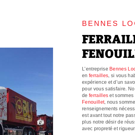
BENNES LO
FERRAIL
FENOUIL
L’entreprise
Bennes Loc
en
ferrailles
, si vous ha
expérience et d’un savoi
pour vous satisfaire. N
de
ferrailles
et sommes à
Fenouillet
, nous sommes
renseignements nécessa
est avant tout notre pas
plus notre désir de réuss
avec propreté et rigueur